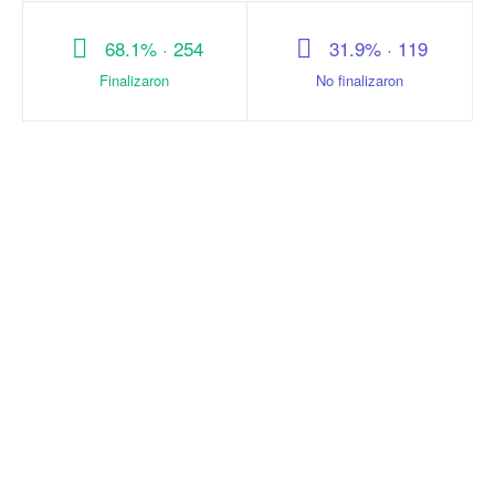
68.1% · 254
31.9% · 119
Finalizaron
No finalizaron
Publica tu evento
Ayuda
Deportes
Centro de ayuda
Espectáculos
Obtener mis tickets
Negocios
Welcu Live