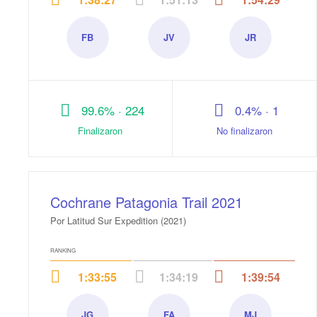
FB
JV
JR
Felipe
Joaquín
Juan
Bravo
Varas
Carlos
Nuñez
Reyes
Ramirez
Carreño
99.6% · 224
0.4% · 1
Finalizaron
No finalizaron
Cochrane Patagonia Trail 2021
Por Latitud Sur Expedition (2021)
RANKING
1:33:55
1:34:19
1:39:54
JG
FA
MJ