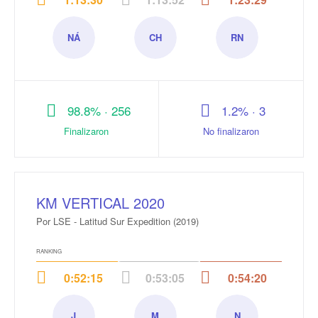
NÁ
CH
RN
Nicolás
Cristian
Rodrigo
Álvarez
Herrera
Navarro
98.8% · 256
1.2% · 3
Finalizaron
No finalizaron
KM VERTICAL 2020
Por LSE - Latitud Sur Expedition (2019)
RANKING
0:52:15
0:53:05
0:54:20
J
M
N