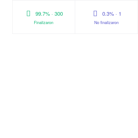
99.7% · 300
0.3% · 1
Finalizaron
No finalizaron
Welcu
Busca
Nosotros
Destacados
Equipo
Evento online
Clientes
Deportes
Entretenimiento