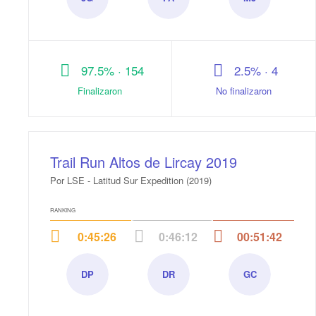
Juan
Francisco
Manuel
Galleguillos
ivan
Ignacio
maulen
Ameels
Jara
cayun
avilez
97.5% · 154
2.5% · 4
Finalizaron
No finalizaron
Trail Run Altos de Lircay 2019
Por LSE - Latitud Sur Expedition (2019)
RANKING
0:45:26
0:46:12
00:51:42
DP
DR
GC
Daniel
Diego
Gabriela
Price
Retamales
Calvo