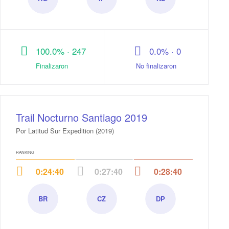
Rocío
Isaias
Natalia
Garrido
Fuentes
Lagos
100.0% · 247
0.0% · 0
Finalizaron
No finalizaron
Trail Nocturno Santiago 2019
Por Latitud Sur Expedition (2019)
RANKING
0:24:40
0:27:40
0:28:40
BR
CZ
DP
Basthian
Cristobal
Daniel
Ramírez
Zandee
Price