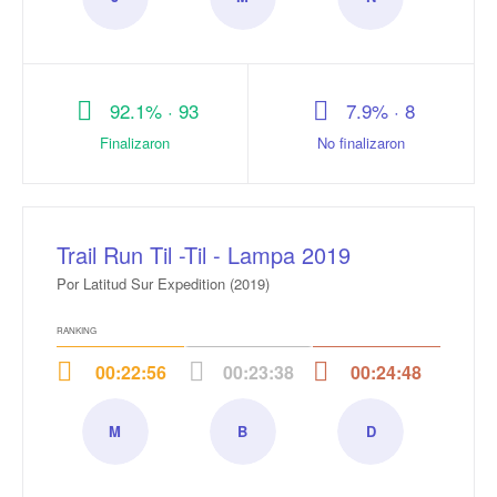
Juan
Max Keith
Nicolás
pablo
Lasen
Llanos
Pingel
mora
92.1% · 93
7.9% · 8
Finalizaron
No finalizaron
Trail Run Til -Til - Lampa 2019
Por Latitud Sur Expedition (2019)
RANKING
00:22:56
00:23:38
00:24:48
M
B
D
MATIAS
Basthian
Daniel
MORALES
Ramírez
Price