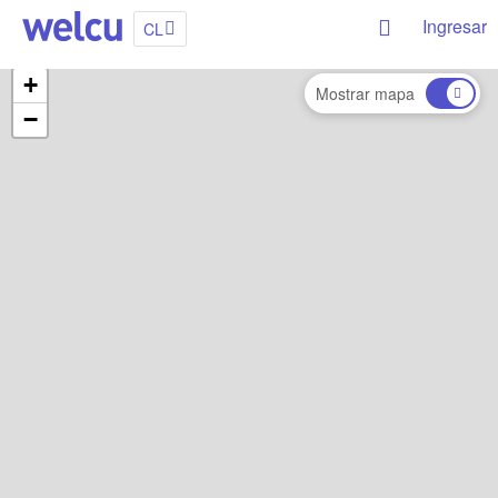
Ingresar
CL
+
Mostrar mapa
−