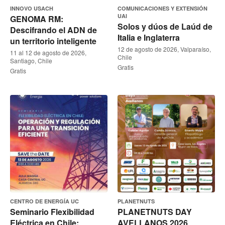
INNOVO USACH
COMUNICACIONES Y EXTENSIÓN
UAI
GENOMA RM:
Solos y dúos de Laúd de
Descifrando el ADN de
Italia e Inglaterra
un territorio inteligente
12 de agosto de 2026, Valparaíso,
11 al 12 de agosto de 2026,
Chile
Santiago, Chile
Gratis
Gratis
CENTRO DE ENERGÍA UC
PLANETNUTS
Seminario Flexibilidad
PLANETNUTS DAY
Eléctrica en Chile:
AVELLANOS 2026