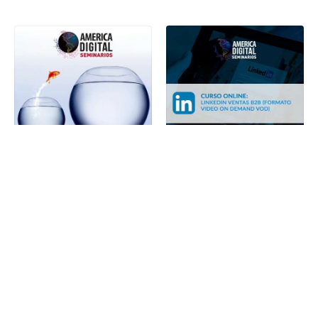
AMERICA DIGITAL
AMERICA DIGITAL
Seminario VOD fondos
Curso online linkedin
innovacion
ventas B2B (formato
emprendimiento CORFO
video on demand VOD)
19 de septiembre de 2025 a 31 de
24 de julio de 2025 a 31 de
diciembre de 2027, Las Condes,
diciembre de 2027, Las Condes,
Chile
Chile
$90.000 CLP
$320.000 CLP