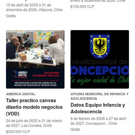
enero a diciembre de 2026, Chile
10 de abril de 2023 a 31 de
$150.000 CLP
diciembre de 2026, Vitacura, Chile
Gratis
AMERICA DIGITAL
OFICINA MUNICIPAL DE INFANCIA Y
ADOLESCENCIA
Taller practico canvas
Datos Equipo Infancia y
diseño modelo negocios
Adolescencia
(VOD)
9 de febrero de 2026 a 27 de abril
24 de julio de 2025 a 31 de marzo
de 2027, Concepcion , Chile
de 2027, Las Condes, Chile
Gratis
$320.000 CLP