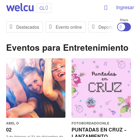
Ingresar
CL
Mapa
Destacados
Evento online
Deportes
En
Eventos para
Entretenimiento
ABEL O
FOTOBORDADOCHILE
02
PUNTADAS EN CRUZ ~
LANZAMIENTO
2 de febrero al 31 de diciembre de