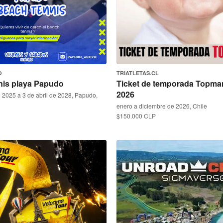
O
TRIATLETAS.CL
nis playa Papudo
Ticket de temporada Topm
2026
 2025 a 3 de abril de 2028, Papudo,
enero a diciembre de 2026, Chile
$150.000 CLP