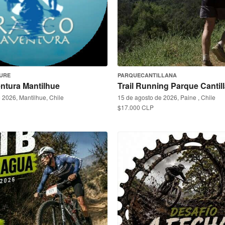
URE
PARQUECANTILLANA
ntura Mantilhue
Trail Running Parque Cantil
 2026, Mantilhue, Chile
15 de agosto de 2026, Paine , Chile
$17.000 CLP