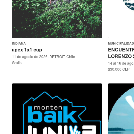
INDIANA
MUNICIPALIDA
apex 1x1 cup
ENCUENTR
LORENZO 
11 de agosto de 2026, DETROIT, Chile
Gratis
14 al 16 de ago
$30.000 CLP