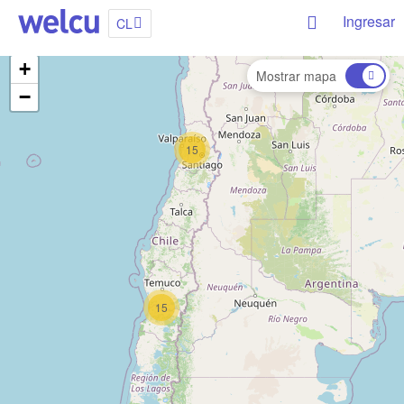
Ingresar
CL
+
Mostrar mapa
−
15
15