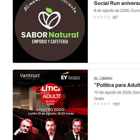
Social Run anivers
8 de agosto de 2026, Cunc
267
EL LÍBERO
"Política para Adul
10 de agosto de 2026, Sant
Gratis
1557