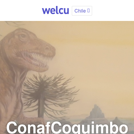
Chile
ConafCoquimbo