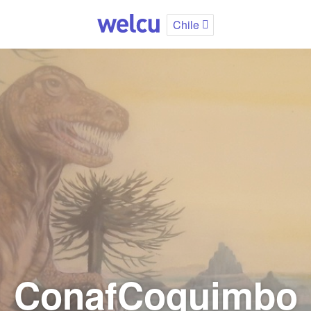
Chile
ConafCoquimbo