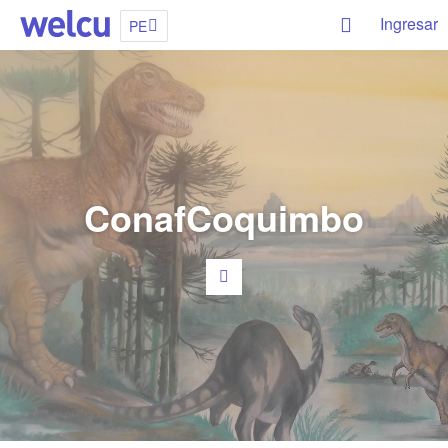
Ingresar
PE
ConafCoquimbo